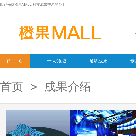
欢迎光临橙果MALL-科技成果交易平台！
首 页
十大领域
强基成果
专
首页
> 成果介绍