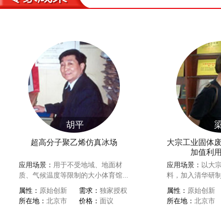
胡平
超高分子聚乙烯仿真冰场
大宗工业固体
加值利
应用场景：
用于不受地域、地面材
应用场景：
以大
质、气候温度等限制的大小体育馆...
料，加入清华研制
属性：
原始创新
需求：
独家授权
属性：
原始创新
所在地：
北京市
价格：
面议
所在地：
北京市