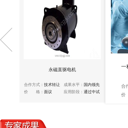
一
机
永磁直驱电机
内领先
合作方式：
技术转让
成果水平：
国内领先
合
过中试
价 格：
面议
应用阶段：
通过中试
价